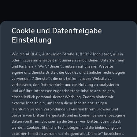
Cookie und Datenfreigabe
Einstellung
Flugstraße 27
76532 Baden-Baden
Wir, die AUDI AG, Auto-Union-Straße 1, 85057 Ingolstadt, allein
oder in Zusammenarbeit mit unseren verbundenen Unternehmen
07221 408300
und Partnern ("Wir", "Unser"), nutzen auf unserer Website
eigene und Dienste Dritter, die Cookies und ähnliche Technologien
verwenden ("Dienste"), die uns helfen, unsere Website zu
audi-kundenbetreuung@gerstenmaier.com
verbessern, den Datenverkehr und die Nutzung zu analysieren
und auf Ihre Interessen zugeschnittene Inhalte anzuzeigen,
Kontaktdaten herunterladen
einschließlich personalisierter Werbung. Zudem binden wir
externe Inhalte ein, um Ihnen diese Inhalte anzuzeigen.
Hierdurch werden Verbindungen zwischen Ihrem Browser und
Servern von Dritten hergestellt und es können personenbezogene
Daten von Ihrem Browser an die Server von Dritten übermittelt
Öffnungszeiten
werden. Cookies, ähnliche Technologien und die Einbindung von
externen Inhalten werden nachfolgend als „Dienste“ bezeichnet.