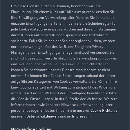
Um diese Dienste nutzen zu können, benötigen wir Ihre
Verkauf
Einwilligung. Mit einem Klick auf "Alle akzeptieren" erteilen Sie
Geöffnet bis
18:00
Ihre Einwilligung zur Verwendung aller Dienste. Sie können auch
einzelne Einwilligungen erteilen, indem Sie die Schieberegler für
jede Cookie-Kategorie einzeln anklicken und diese Einstellungen
Service
durch Klicken auf "Einstellungen speichern und fortfahren"
Geöffnet bis
18:00
speichern. Falls Sie keinen der Schieberegler anklicken, werden
nur die notwendigen Cookies (z. B. der Ensighten Privacy
Manager, unser Einwilligungsmanagementtool) verwendet. Sie
Teile- und Zubehörverkauf
sind nicht gesetzlich verpflichtet, in die Verwendung von Cookies
einzuwilligen, aber wenn Sie Ihre Einwilligung nicht erteilen,
Geöffnet bis
17:30
können Sie bestimmte unserer Dienste möglicherweise nicht
nutzen. Sie können Ihre Cookie-Einstellungen anhand der unten
aufgeführten Kategorien von Cookies verwalten. Sie können Ihre
Einwilligung jederzeit mit Wirkung zum Zeitpunkt des Widerrufs
widerrufen. Für den Widerruf der Einwilligung beachten Sie bitte
die "Cookie-Einstellungen" in der Fußzeile der Webseite. Weitere
Informationen sowie konkrete Hinweise zur Verwendung Ihrer
personenbezogenen Daten finden Sie in unserer
Cookie Richtlinie
,
unserem
Datenschutzhinweis
und im
Impressum
.
Notwendige Cookies