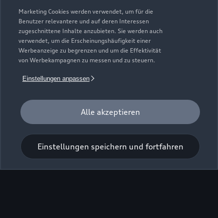
Marketing Cookies werden verwendet, um für die
Benutzer relevantere und auf deren Interessen
zugeschnittene Inhalte anzubieten. Sie werden auch
Zurück nach oben
verwendet, um die Erscheinungshäufigkeit einer
Werbeanzeige zu begrenzen und um die Effektivität
von Werbekampagnen zu messen und zu steuern.
Modelle
Einstellungen anpassen
Kaufen & leasen
Alle Modelle
Alle akzeptieren
Modelle vergleichen
Service & Zubehör
Neuwagensuche
Elektromodelle
Gebrauchtwagensuche
Einstellungen speichern und fortfahren
Support
Saisonale Angebote
Plug-in-Hybride
Gebrauchtwagen
Audi Services
Über Audi
Kundenservice
Finanzierung
Garantie
Händlersuche
Aktionen & Angebote
Unternehmen
Audi digital services
Audi Code